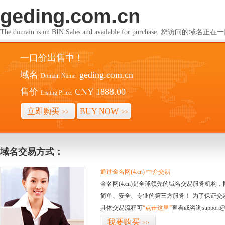
geding.com.cn
The domain is on BIN Sales and available for purchase. 您访问的
一口价出售中！
域名
geding.com.cn
Domain Name:
售价
CNY 1888.00
Listing Price:
立即购买
BUY NOW
>>
>>
域名交易方式：
通过金名网(4.cn) 中介交易
金名网(4.cn)是全球领先的域名交易服务机
简单、安全、专业的第三方服务！ 为了保证交
具体交易流程可
“点击这里”
查看或咨询support@
我要购买
>>