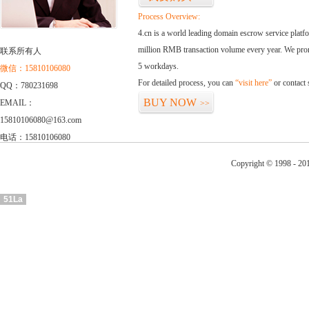
Process Overview:
4.cn is a world leading domain escrow service plat
million RMB transaction volume every year. We promi
联系所有人
5 workdays.
微信：15810106080
For detailed process, you can
“visit here”
or contact
QQ：780231698
BUY NOW
EMAIL：
>>
15810106080@163.com
电话：15810106080
Copyright © 1998 - 201
51La